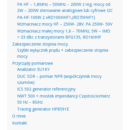
PA HF – 1,8MHz – 50MHz – 200W z reg. mocy od
2W – 200W sterowanie analogowe lub cyfrowe I2C
PA-HF-100W 2 xRD100HHF1,(RD70HVF1)
Wzmacniacz mocy HF – 250W- 28V. PA 250W- 50V
Wzmacniacz małej mocy 1,6 – 70MHz, 5W – IMD
> 33 dBc z tranzystorami BFG135, RD16HHF
Zabezpieczenie stopnia mocy
Szybki wyłącznik prądu + zabezpieczenie stopnia
mocy
Przyrządy pomiarowe
Analizator EU1KY
DUC SDR – pomiar NPR (współczynnik mocy
szumów)
ICS 502 generator referencyjny
NWT 500 + mostek impendancji Częstościomierz
50 Hz – 8GHz
Tracing generator HP8591E
O mnie
Kontakt