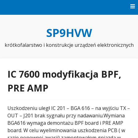
Skip
to
content
SP9HVW
krótkofalarstwo i konstrukcje urządzeń elektronicznych
IC 7600 modyfikacja BPF,
PRE AMP
Uszkodzeniu uległ IC 201 – BGA 616 – na wyjściu TX –
OUT – J201 brak sygnału przy nadawaniu.Wymiana
BGA616 wymaga demontażu BPF board i PRE AMP
board. W celu wyeliminowania uszkodzenia PCB ( w
razie ponownej awarii) zamontowałem gniazda w