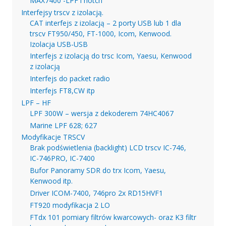
MAX7400 -LPF i notch
Interfejsy trscv z izolacją.
CAT interfejs z izolacją – 2 porty USB lub 1 dla
trscv FT950/450, FT-1000, Icom, Kenwood.
Izolacja USB-USB
Interfejs z izolacją do trsc Icom, Yaesu, Kenwood
z izolacją
Interfejs do packet radio
Interfejs FT8,CW itp
LPF – HF
LPF 300W – wersja z dekoderem 74HC4067
Marine LPF 628; 627
Modyfikacje TRSCV
Brak podświetlenia (backlight) LCD trscv IC-746,
IC-746PRO, IC-7400
Bufor Panoramy SDR do trx Icom, Yaesu,
Kenwood itp.
Driver ICOM-7400, 746pro 2x RD15HVF1
FT920 modyfikacja 2 LO
FTdx 101 pomiary filtrów kwarcowych- oraz K3 filtr