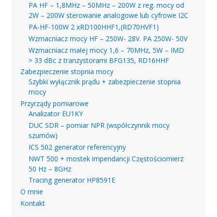
PA HF – 1,8MHz – 50MHz – 200W z reg. mocy od
2W – 200W sterowanie analogowe lub cyfrowe I2C
PA-HF-100W 2 xRD100HHF1,(RD70HVF1)
Wzmacniacz mocy HF – 250W- 28V. PA 250W- 50V
Wzmacniacz małej mocy 1,6 – 70MHz, 5W – IMD
> 33 dBc z tranzystorami BFG135, RD16HHF
Zabezpieczenie stopnia mocy
Szybki wyłącznik prądu + zabezpieczenie stopnia
mocy
Przyrządy pomiarowe
Analizator EU1KY
DUC SDR – pomiar NPR (współczynnik mocy
szumów)
ICS 502 generator referencyjny
NWT 500 + mostek impendancji Częstościomierz
50 Hz – 8GHz
Tracing generator HP8591E
O mnie
Kontakt