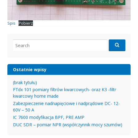
Spis
Pobierz
Search
for:
Ostatnie wpisy
(brak tytułu)
FTdx 101 pomiary filtrów kwarcowych- oraz K3 -filtr
kwarcowy home made
Zabezpieczenie nadnapięciowe i nadprądowe DC- 12-
60V – 50 A
IC 7600 modyfikacja BPF, PRE AMP
DUC SDR – pomiar NPR (współczynnik mocy szumów)