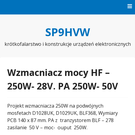
Skip
to
content
SP9HVW
krótkofalarstwo i konstrukcje urządzeń elektronicznych
Wzmacniacz mocy HF –
250W- 28V. PA 250W- 50V
Projekt wzmacniacza 250W na podwójnych
mosfetach D1028UK, D1029UK, BLF368, Wymiary
PCB 140 x 87 mm. PA z tranzystorem BLF – 278
zasilanie 50 V – moc- ouput 250W.