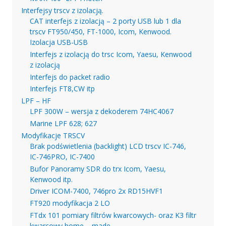
Interfejsy trscv z izolacją.
CAT interfejs z izolacją – 2 porty USB lub 1 dla
trscv FT950/450, FT-1000, Icom, Kenwood.
Izolacja USB-USB
Interfejs z izolacją do trsc Icom, Yaesu, Kenwood
z izolacją
Interfejs do packet radio
Interfejs FT8,CW itp
LPF – HF
LPF 300W – wersja z dekoderem 74HC4067
Marine LPF 628; 627
Modyfikacje TRSCV
Brak podświetlenia (backlight) LCD trscv IC-746,
IC-746PRO, IC-7400
Bufor Panoramy SDR do trx Icom, Yaesu,
Kenwood itp.
Driver ICOM-7400, 746pro 2x RD15HVF1
FT920 modyfikacja 2 LO
FTdx 101 pomiary filtrów kwarcowych- oraz K3 filtr
kwarcowy home – made