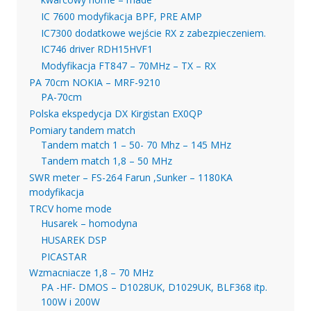
IC 7600 modyfikacja BPF, PRE AMP
IC7300 dodatkowe wejście RX z zabezpieczeniem.
IC746 driver RDH15HVF1
Modyfikacja FT847 – 70MHz – TX – RX
PA 70cm NOKIA – MRF-9210
PA-70cm
Polska ekspedycja DX Kirgistan EX0QP
Pomiary tandem match
Tandem match 1 – 50- 70 Mhz – 145 MHz
Tandem match 1,8 – 50 MHz
SWR meter – FS-264 Farun ,Sunker – 1180KA
modyfikacja
TRCV home mode
Husarek – homodyna
HUSAREK DSP
PICASTAR
Wzmacniacze 1,8 – 70 MHz
PA -HF- DMOS – D1028UK, D1029UK, BLF368 itp.
100W i 200W