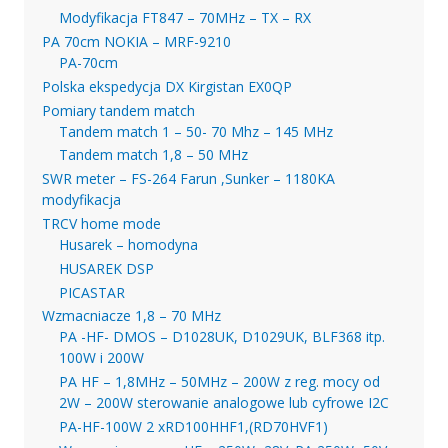
Modyfikacja FT847 – 70MHz – TX – RX
PA 70cm NOKIA – MRF-9210
PA-70cm
Polska ekspedycja DX Kirgistan EX0QP
Pomiary tandem match
Tandem match 1 – 50- 70 Mhz – 145 MHz
Tandem match 1,8 – 50 MHz
SWR meter – FS-264 Farun ,Sunker – 1180KA
modyfikacja
TRCV home mode
Husarek – homodyna
HUSAREK DSP
PICASTAR
Wzmacniacze 1,8 – 70 MHz
PA -HF- DMOS – D1028UK, D1029UK, BLF368 itp.
100W i 200W
PA HF – 1,8MHz – 50MHz – 200W z reg. mocy od
2W – 200W sterowanie analogowe lub cyfrowe I2C
PA-HF-100W 2 xRD100HHF1,(RD70HVF1)