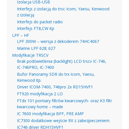
Izolacja USB-USB
Interfejs z izolacją do trsc Icom, Yaesu, Kenwood
z izolacją
Interfejs do packet radio
Interfejs FT8,CW itp
LPF – HF
LPF 300W – wersja z dekoderem 74HC4067
Marine LPF 628; 627
Modyfikacje TRSCV
Brak podświetlenia (backlight) LCD trscv IC-746,
IC-746PRO, IC-7400
Bufor Panoramy SDR do trx Icom, Yaesu,
Kenwood itp.
Driver ICOM-7400, 746pro 2x RD15HVF1
FT920 modyfikacja 2 LO
FTdx 101 pomiary filtrów kwarcowych- oraz K3 filtr
kwarcowy home – made
IC 7600 modyfikacja BPF, PRE AMP
IC7300 dodatkowe wejście RX z zabezpieczeniem.
IC746 driver RDH15HVF1