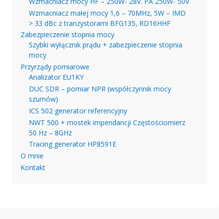
Wzmacniacz mocy HF – 250W- 28V. PA 250W- 50V
Wzmacniacz małej mocy 1,6 – 70MHz, 5W – IMD
> 33 dBc z tranzystorami BFG135, RD16HHF
Zabezpieczenie stopnia mocy
Szybki wyłącznik prądu + zabezpieczenie stopnia
mocy
Przyrządy pomiarowe
Analizator EU1KY
DUC SDR – pomiar NPR (współczynnik mocy
szumów)
ICS 502 generator referencyjny
NWT 500 + mostek impendancji Częstościomierz
50 Hz – 8GHz
Tracing generator HP8591E
O mnie
Kontakt