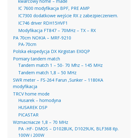
kwarcowy home – made
IC 7600 modyfikacja BPF, PRE AMP
IC7300 dodatkowe wejście RX z zabezpieczeniem.
IC746 driver RDH15HVF1
Modyfikacja FT847 – 70MHz – TX – RX
PA 70cm NOKIA – MRF-9210
PA-70cm
Polska ekspedycja DX Kirgistan EX0QP
Pomiary tandem match
Tandem match 1 – 50- 70 Mhz – 145 MHz
Tandem match 1,8 – 50 MHz
SWR meter – FS-264 Farun ,Sunker – 1180KA
modyfikacja
TRCV home mode
Husarek – homodyna
HUSAREK DSP
PICASTAR
Wzmacniacze 1,8 – 70 MHz
PA -HF- DMOS – D1028UK, D1029UK, BLF368 itp.
100W i 200W