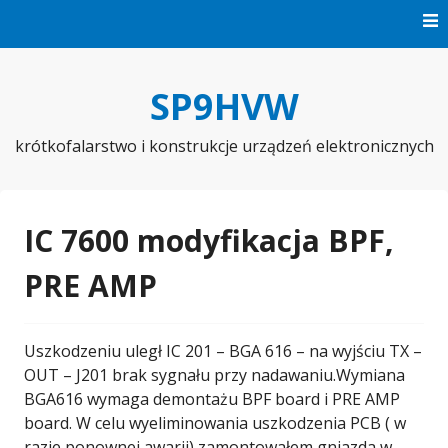
Skip
to
content
SP9HVW
krótkofalarstwo i konstrukcje urządzeń elektronicznych
IC 7600 modyfikacja BPF,
PRE AMP
Uszkodzeniu uległ IC 201 – BGA 616 – na wyjściu TX –
OUT – J201 brak sygnału przy nadawaniu.Wymiana
BGA616 wymaga demontażu BPF board i PRE AMP
board. W celu wyeliminowania uszkodzenia PCB ( w
razie ponownej awarii) zamontowałem gniazda w