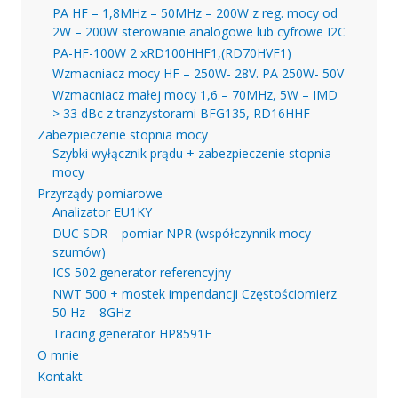
PA HF – 1,8MHz – 50MHz – 200W z reg. mocy od
2W – 200W sterowanie analogowe lub cyfrowe I2C
PA-HF-100W 2 xRD100HHF1,(RD70HVF1)
Wzmacniacz mocy HF – 250W- 28V. PA 250W- 50V
Wzmacniacz małej mocy 1,6 – 70MHz, 5W – IMD
> 33 dBc z tranzystorami BFG135, RD16HHF
Zabezpieczenie stopnia mocy
Szybki wyłącznik prądu + zabezpieczenie stopnia
mocy
Przyrządy pomiarowe
Analizator EU1KY
DUC SDR – pomiar NPR (współczynnik mocy
szumów)
ICS 502 generator referencyjny
NWT 500 + mostek impendancji Częstościomierz
50 Hz – 8GHz
Tracing generator HP8591E
O mnie
Kontakt