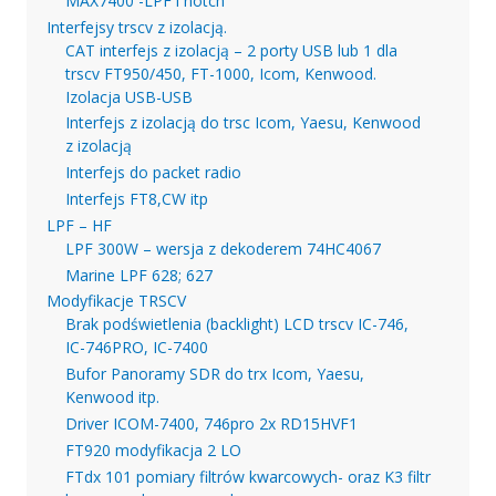
MAX7400 -LPF i notch
Interfejsy trscv z izolacją.
CAT interfejs z izolacją – 2 porty USB lub 1 dla
trscv FT950/450, FT-1000, Icom, Kenwood.
Izolacja USB-USB
Interfejs z izolacją do trsc Icom, Yaesu, Kenwood
z izolacją
Interfejs do packet radio
Interfejs FT8,CW itp
LPF – HF
LPF 300W – wersja z dekoderem 74HC4067
Marine LPF 628; 627
Modyfikacje TRSCV
Brak podświetlenia (backlight) LCD trscv IC-746,
IC-746PRO, IC-7400
Bufor Panoramy SDR do trx Icom, Yaesu,
Kenwood itp.
Driver ICOM-7400, 746pro 2x RD15HVF1
FT920 modyfikacja 2 LO
FTdx 101 pomiary filtrów kwarcowych- oraz K3 filtr