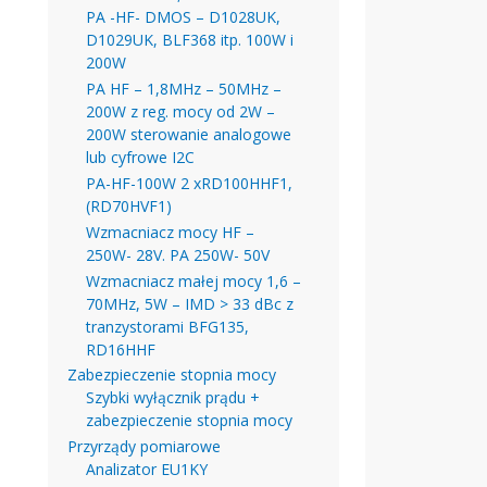
PA -HF- DMOS – D1028UK,
D1029UK, BLF368 itp. 100W i
200W
PA HF – 1,8MHz – 50MHz –
200W z reg. mocy od 2W –
200W sterowanie analogowe
lub cyfrowe I2C
PA-HF-100W 2 xRD100HHF1,
(RD70HVF1)
Wzmacniacz mocy HF –
250W- 28V. PA 250W- 50V
Wzmacniacz małej mocy 1,6 –
70MHz, 5W – IMD > 33 dBc z
tranzystorami BFG135,
RD16HHF
Zabezpieczenie stopnia mocy
Szybki wyłącznik prądu +
zabezpieczenie stopnia mocy
Przyrządy pomiarowe
Analizator EU1KY