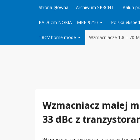
Skip to content
Strona główna
Archiwum SP3CHT
Balun p
PA 70cm NOKIA – MRF-9210
Polska eksped
TRCV home mode
Wzmacniacze 1,8 – 70 
Wzmacniacz małej mo
33 dBc z tranzystor
Wzmacniacz małej mocy z tranzystorami B