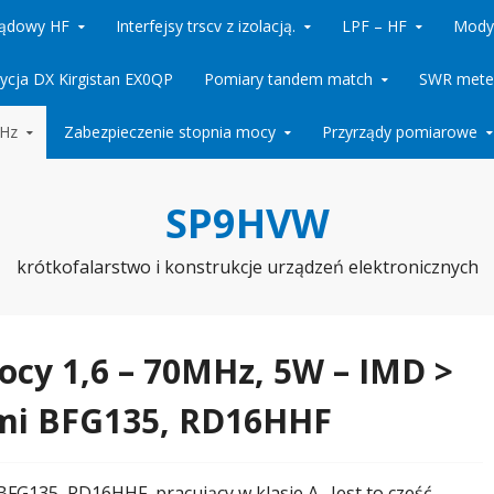
rądowy HF
Interfejsy trscv z izolacją.
LPF – HF
Mody
ycja DX Kirgistan EX0QP
Pomiary tandem match
SWR meter
MHz
Zabezpieczenie stopnia mocy
Przyrządy pomiarowe
SP9HVW
krótkofalarstwo i konstrukcje urządzeń elektronicznych
cy 1,6 – 70MHz, 5W – IMD >
ami BFG135, RD16HHF
FG135, RD16HHF pracujący w klasie A. Jest to cześć