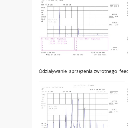
Odziaływanie sprzęzenia zwrotnego f