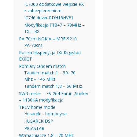
IC7300 dodatkowe wejście RX
z zabezpieczeniem.
IC746 driver RDH15HVF1
Modyfikacja FT847 – 70MHz –
TX – RX
PA 70cm NOKIA – MRF-9210
PA-70cm
Polska ekspedycja DX Kirgistan
EX0QP
Pomiary tandem match
Tandem match 1 – 50- 70
Mhz – 145 MHz
Tandem match 1,8 – 50 MHz
SWR meter – FS-264 Farun ,Sunker
– 1180KA modyfikacja
TRCV home mode
Husarek – homodyna
HUSAREK DSP
PICASTAR
Wzmacniacze 1,8 – 70 MHz