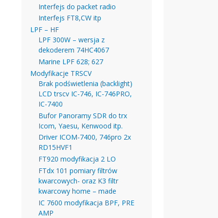
Interfejs do packet radio
Interfejs FT8,CW itp
LPF – HF
LPF 300W – wersja z
dekoderem 74HC4067
Marine LPF 628; 627
Modyfikacje TRSCV
Brak podświetlenia (backlight)
LCD trscv IC-746, IC-746PRO,
IC-7400
Bufor Panoramy SDR do trx
Icom, Yaesu, Kenwood itp.
Driver ICOM-7400, 746pro 2x
RD15HVF1
FT920 modyfikacja 2 LO
FTdx 101 pomiary filtrów
kwarcowych- oraz K3 filtr
kwarcowy home – made
IC 7600 modyfikacja BPF, PRE
AMP