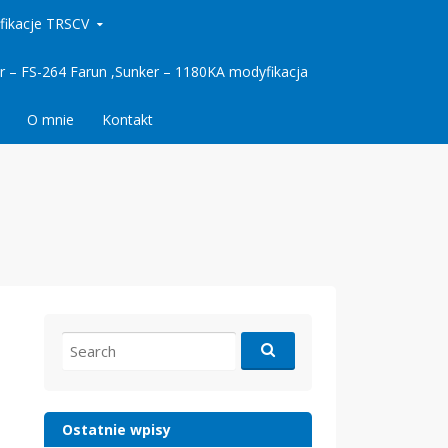
fikacje TRSCV
 – FS-264 Farun ,Sunker – 1180KA modyfikacja
O mnie
Kontakt
Search
for:
Ostatnie wpisy