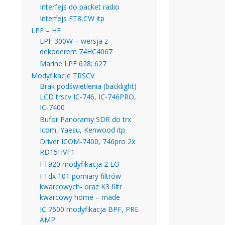
Interfejs do packet radio
Interfejs FT8,CW itp
LPF – HF
LPF 300W – wersja z
dekoderem 74HC4067
Marine LPF 628; 627
Modyfikacje TRSCV
Brak podświetlenia (backlight)
LCD trscv IC-746, IC-746PRO,
IC-7400
Bufor Panoramy SDR do trx
Icom, Yaesu, Kenwood itp.
Driver ICOM-7400, 746pro 2x
RD15HVF1
FT920 modyfikacja 2 LO
FTdx 101 pomiary filtrów
kwarcowych- oraz K3 filtr
kwarcowy home – made
IC 7600 modyfikacja BPF, PRE
AMP