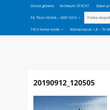
Skip to content
Strona główna
Archiwum SP3CHT
Balun p
PA 70cm NOKIA – MRF-9210
Polska eksped
TRCV home mode
Wzmacniacze 1,8 – 70 
20190912_120505