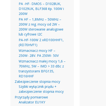
PA -HF- DMOS – D1028UK,
D1029UK, BLF368 itp. 100W i
200W
PA HF – 1,8MHz – 50MHz –
200W z reg. mocy od 2W –
200W sterowanie analogowe
lub cyfrowe I2C
PA-HF-100W 2 xRD100HHF1,
(RD70HVF1)
Wzmacniacz mocy HF –
250W- 28V. PA 250W- 50V
Wzmacniacz małej mocy 1,6 –
70MHz, 5W – IMD > 33 dBc z
tranzystorami BFG135,
RD16HHF
Zabezpieczenie stopnia mocy
Szybki wyłącznik prądu +
zabezpieczenie stopnia mocy
Przyrządy pomiarowe
Analizator EU1KY