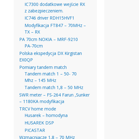
IC7300 dodatkowe wejście RX
z zabezpieczeniem.
IC746 driver RDH15HVF1
Modyfikacja FT847 – 70MHz –
TX – RX
PA 70cm NOKIA – MRF-9210
PA-70cm
Polska ekspedycja DX Kirgistan
EX0QP
Pomiary tandem match
Tandem match 1 – 50- 70
Mhz – 145 MHz
Tandem match 1,8 – 50 MHz
SWR meter – FS-264 Farun ,Sunker
– 1180KA modyfikacja
TRCV home mode
Husarek – homodyna
HUSAREK DSP
PICASTAR
Wzmacniacze 1,8 – 70 MHz