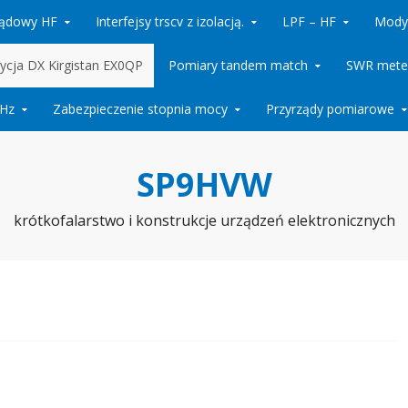
rądowy HF
Interfejsy trscv z izolacją.
LPF – HF
Mody
ycja DX Kirgistan EX0QP
Pomiary tandem match
SWR meter
MHz
Zabezpieczenie stopnia mocy
Przyrządy pomiarowe
SP9HVW
krótkofalarstwo i konstrukcje urządzeń elektronicznych